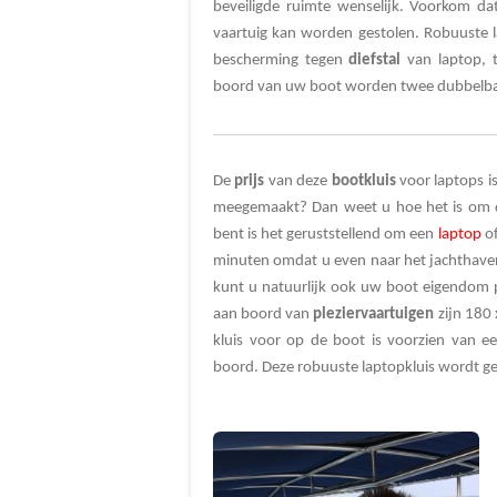
beveiligde ruimte wenselijk. Voorkom d
vaartuig kan worden gestolen. Robuuste l
bescherming tegen
diefstal
van laptop, 
boord van uw boot worden twee dubbelbaa
De
prijs
van deze
boot
kluis
voor laptops i
meegemaakt? Dan weet u hoe het is om 
bent
is het geruststellend om een
laptop
o
minuten omdat u even naar het jachtha
kunt u natuurlijk ook uw boot eigendom 
aan boord van
pleziervaartuigen
zijn 180
kluis voor op de boot is voorzien van e
boord. Deze robuuste laptopkluis wordt gel