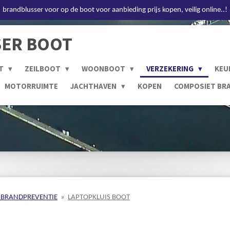
brandblusser voor op de boot voor aanbieding prijs kopen, veilig online..!
ER BOOT
T
ZEILBOOT
WOONBOOT
VERZEKERING
KEU
MOTORRUIMTE
JACHTHAVEN
KOPEN
COMPOSIET BR
S BRANDPREVENTIE
»
LAPTOPKLUIS BOOT