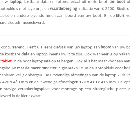
at uw
laptop
,
kostbare data en fotomateriaal uit motorboot,
zeilboot
of
aptopkluis met lage prijs en
waardeberging
indicatie van € 2500. Biedt o
tablet en andere eigendommen aan boord van uw boot. Bij de
kluis
vo
rd sleutels meegeleverd.
s
concurrerend
. Heeft u al eens diefstal van uw laptop aan
boord
van uw b
de kostbare
data
en laptop ineens kwijt te zijn. Ook wanneer u op
vakan
f
tablet
in de boot laptopsafe o
p te bergen. Ook al is het maar voor een aan
vengebouw met de
havenmeester
in gesprek wilt. In de laptopkluis voor
bo
papieren
veilig opbergen. De uitwendige afmetingen van de laptop kluis v
 x 420 x 480 mm en de inwendige afmetingen
170 x 410 x 415 mm. De lap
en stevige
verankeringsplaat
voor montage op een
strategische
plaats 
everd in de kleur zwart.