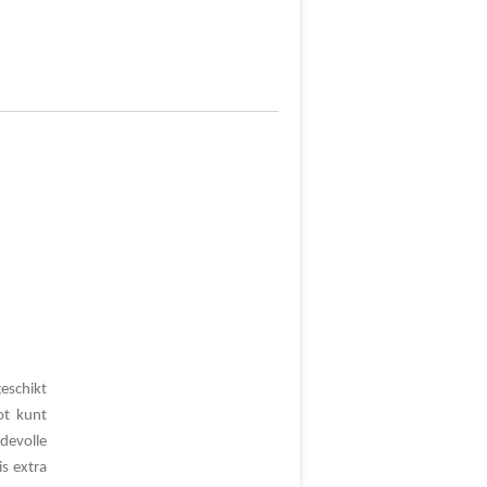
eschikt
ot kunt
devolle
s extra