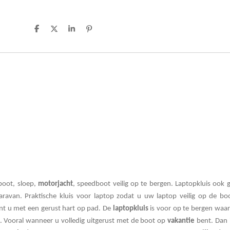
D
D
S
P
e
e
h
i
l
e
a
n
e
l
r
n
n
e
e
n
boot, sloep,
motorjacht
, speedboot veilig op te bergen. Laptopkluis ook g
avan. Praktische kluis voor laptop zodat u uw laptop veilig op de bo
t u met een gerust hart op pad. De
laptopkluis
is voor op te bergen waar
. Vooral wanneer u volledig uitgerust met de boot op
vakantie
bent. Dan i