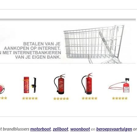
t
brandblussers
motorboot
,
zeilboot
,
woonboot
en
beroepsvaartuigen
on