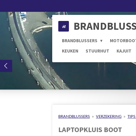
Ga
direct
naar
BRANDBLUSS
de
hoofdinhoud
BRANDBLUSSERS
MOTORBOO
KEUKEN
STUURHUT
KAJUIT
BRANDBLUSSERS
»
VERZEKERING
»
TIP
LAPTOPKLUIS BOOT