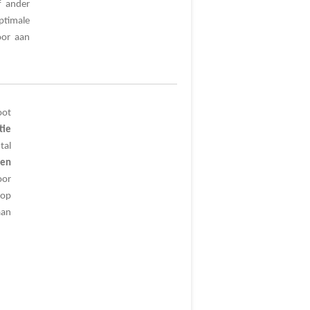
 ander
ptimale
or aan
oot
tie
tal
ten
oor
top
aan