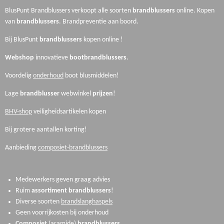
BlusPunt Brandblussers verkoopt alle soorten
brandblussers
online. Kopen
van
brandblussers
.
Brandpreventie aan boord.
Bij BlusPunt
brandblussers
kopen online !
Webshop
innovatieve
boot
brandblussers
.
Voordelig
onderhoud
boot blusmiddelen!
Lage
brandblusser
webwinkel
prijzen
!
BHV-shop
veiligheidsartikelen kopen
Bij grotere aantallen korting!
Aanbieding
composiet-brandblussers
Medewerkers geven graag advies
Ruim
assortiment
brandblussers
!
Diverse soorten
brandslanghaspels
Geen voorrijkosten bij onderhoud
Composiet
(aramide)
brandblussers