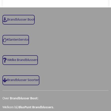
Brandblusser Boot
KlantenService
Welke Brandblussers
Brandblusser Soorten
Over
Brandblusser Boot:
Welkom bij
BlusPunt
Brandblussers
.