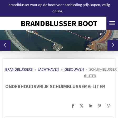
brandblusser voor op de boot voor aanbieding prijs kopen, veilig
Ga
online..!
direct
naar
BRANDBLUSSER BOOT
de
hoofdinhoud
BRANDBLUSSERS
»
JACHTHAVEN
»
GEBOUWEN
»
SCHUIMBLUSSER
6-LITER
ONDERHOUDSVRIJE SCHUIMBLUSSER 6-LITER
D
D
S
P
D
e
e
h
i
e
l
e
a
n
l