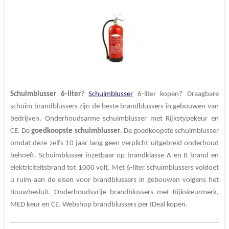
e
l
r
n
e
n
e
e
n
n
Schuimblusser
6-liter
?
Schuimblusser
6-liter kopen? Draagbare
schuim brandblussers zijn de beste brandblussers in gebouwen van
bedrijven. Onderhoudsarme schuimblusser met Rijkstypekeur
en
CE. De
goedkoopste
schuimblusser
. De goedkoopste schuimblusser
omdat deze zelfs 10 jaar lang geen verplicht uitgebreid onderhoud
behoeft. Schuimblusser inzetbaar op brandklasse
A en B brand en
elektriciteitsbrand tot 1000 volt. Met 6-liter schuimblussers voldoet
u ruim aan de eisen voor brandblussers in gebouwen volgens het
Bouwbesluit. Onderhoudsvrije brandblussers met Rijkskeurmerk,
MED keur en CE. Webshop brandblussers per IDeal kopen.