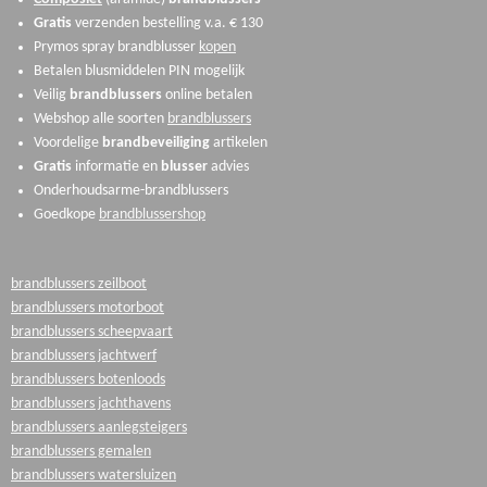
Gratis
verzenden bestelling v.a. € 130
Prymos spray brandblusser
kopen
Betalen blusmiddelen PIN mogelijk
Veilig
brandblussers
online betalen
Webshop alle soorten
brandblussers
Voordelige
brandbeveiliging
artikelen
Gratis
informatie en
blusser
advies
Onderhoudsarme-brandblussers
Goedkope
brandblussershop
brandblussers zeilboot
brandblussers motorboot
brandblussers scheepvaart
brandblussers jachtwerf
brandblussers botenloods
brandblussers jachthavens
brandblussers aanlegsteigers
brandblussers gemalen
brandblussers watersluizen