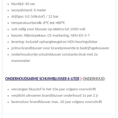
blustijd: 40 sec
worpafstand: 6 meter
drijfgas: N2 (stikstof) / 12 bar
temperatuurbere
ik: 0ºC tot +60ºC
ook veilig voor blussen op elektra tot 1000 volt
keuren: Rijkstypekeur, CE-markering, NEN-EN 3-7
levering: inclusief ophangbeugel en NEN keuringsticker
prima brandblusser voor brandpreventie in bedrijfsgebouwen
onderhoudsvrije schuimblusser constante druk met 2x
manometer
ONDERHOUDSARME SCHUIMBLUSSER 6-LITER
|
ONDERHOUD
:
vervangen blusstof in het 10e jaar volgens voorschrift
verplicht uitvoeren brandblusser onderhoud
1x per 2 jr
levensduur brandblusser max. 20 jaar volgens voorschrift