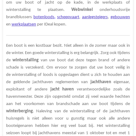
om uw boot of jacht op de kade, in de werkplaats of
winterstalling te plaatsen.
Webwinkel
onderhoudsvrije
brandblussers
botenloods
,
scheepvaart
,
aanlegsteigers
,
gebouwen
en
werkplaatsen
per IDeal kopen.
Een boot is een kostbaar bezit. Niet alleen in de zomer maar ook in
de winter. Een goede winterstalling is erg belangrijk. Zorg ook tijdens
de
winterstalling
van uw boot dat deze tegen brand
of andere
schade is verzekerd. Om ervoor te zorgen dat uw boot veilig in
de winterstalling of loods is opgeslagen dient u zich te houden aan
de geldende jachthaven reglementen van
jachthaven
eigenaar,
exploitant of andere
jacht
haven
verantwoordelijke zoals de
havenmeester. Deze zijn opgesteld omdat zij veel waarde hechten
aan het voorkomen van brandschade
aan uw boot tijdens de
winterberging
. Naleving van de winterstalling of de jachthaven
huisregels is niet alleen voor u gunstig maar ook alle andere
booteigenaren hebben hier erg veel baat bij. Het winterstalling
seizoen loopt bij jachthavens meestal van 1 oktober tot en met 1