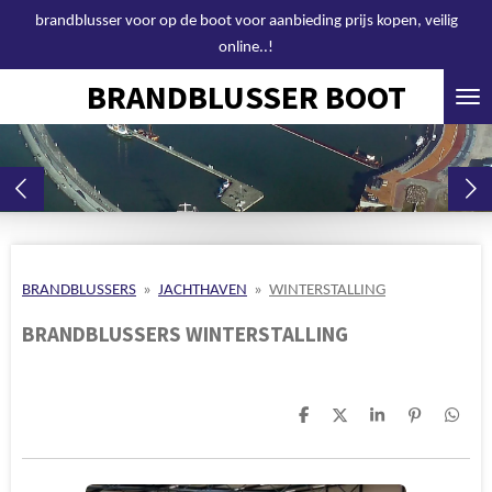
brandblusser voor op de boot voor aanbieding prijs kopen, veilig
Ga
online..!
direct
naar
BRANDBLUSSER BOOT
de
hoofdinhoud
BRANDBLUSSERS
»
JACHTHAVEN
»
WINTERSTALLING
BRANDBLUSSERS WINTERSTALLING
D
D
S
P
D
e
e
h
i
e
l
e
a
n
l
e
l
r
n
e
n
e
e
n