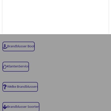
Brandblusser Boot
KlantenService
Welke Brandblussers
Brandblusser Soorten