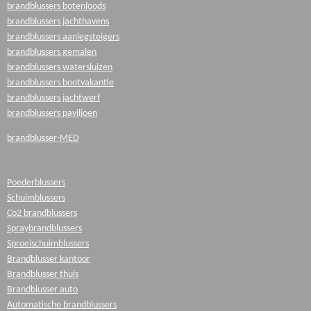
brandblussers botenloods
brandblussers jachthavens
brandblussers aanlegsteigers
brandblussers gemalen
brandblussers watersluizen
brandblussers bootvakantie
brandblussers jachtwerf
brandblussers paviljoen
brandblusser-MED
Poederblussers
Schuimblussers
Co2 brandblussers
Spraybrandblussers
Sproeischuimblussers
Brandblusser kantoor
Brandblusser thuis
Brandblusser auto
Automatische brandblussers