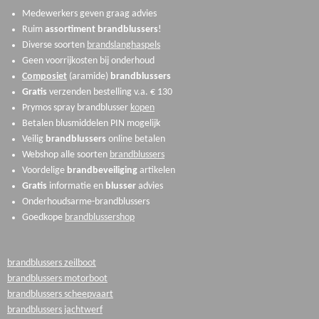
Medewerkers geven graag advies
Ruim
assortiment
brandblussers
!
Diverse soorten
brandslanghaspels
Geen voorrijkosten bij onderhoud
Composiet
(aramide)
brandblussers
Gratis
verzenden bestelling v.a. € 130
Prymos spray brandblusser
kopen
Betalen blusmiddelen PIN mogelijk
Veilig
brandblussers
online betalen
Webshop alle soorten
brandblussers
Voordelige
brandbeveiliging
artikelen
Gratis
informatie en
blusser
advies
Onderhoudsarme-brandblussers
Goedkope
brandblussershop
brandblussers zeilboot
brandblussers motorboot
brandblussers scheepvaart
brandblussers jachtwerf