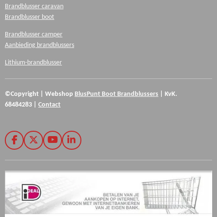
Brandblusser caravan
Brandblusser boot
Brandblusser camper
Aanbieding brandblussers
Lithium-brandblusser
©Copyright
|
Webshop
BlusPunt
Boot Brandblussers
|
KvK.
68484283
|
Contact
F
X
Y
L
a
o
i
c
u
n
e
T
k
b
u
e
o
b
d
o
e
I
k
n