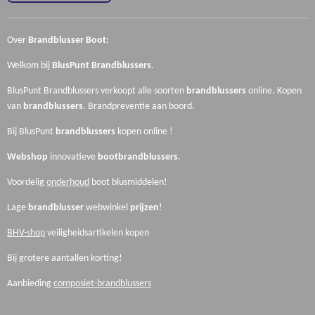
Over
Brandblusser Boot:
Welkom bij
BlusPunt
Brandblussers
.
BlusPunt Brandblussers verkoopt alle soorten
brandblussers
online. Kopen
van
brandblussers
.
Brandpreventie aan boord.
Bij BlusPunt
brandblussers
kopen online !
Webshop
innovatieve
boot
brandblussers
.
Voordelig
onderhoud
boot blusmiddelen!
Lage
brandblusser
webwinkel
prijzen
!
BHV-shop
veiligheidsartikelen kopen
Bij grotere aantallen korting!
Aanbieding
composiet-brandblussers