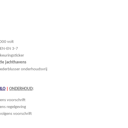
1000 volt
NEN-EN 3-7
keuringsticker
tie
jachthavens
oederblusser
onderhoudsvrij
ILO
|
ONDERHOUD
:
gens voorschrift
ens regelgeving
olgens voorschrift