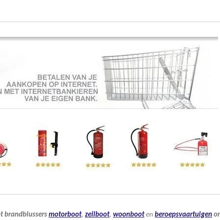
t
brandblussers
motorboot
,
zeilboot
,
woonboot
en
beroepsvaartuigen
on