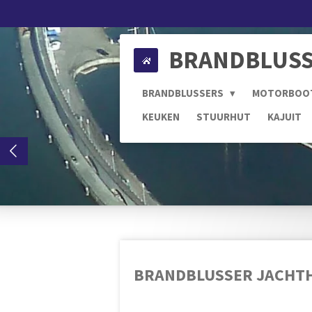
Ga
direct
naar
BRANDBLUSS
de
hoofdinhoud
BRANDBLUSSERS
MOTORBOO
KEUKEN
STUURHUT
KAJUIT
BRANDBLUSSER JACHTH