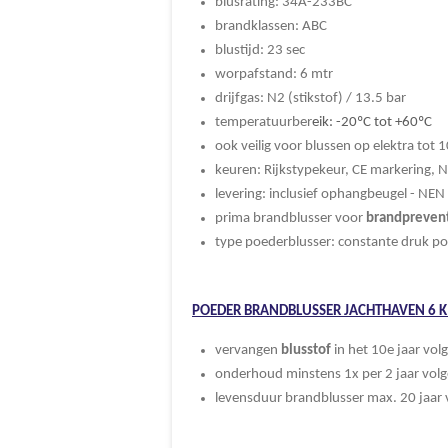
blusrating: 34A-233BC
brandklassen: ABC
blustijd: 23 sec
worpafstand: 6 mtr
drijfgas: N2 (stikstof) / 13.5 bar
temperatuurber
eik: -20ºC tot +60ºC
ook veilig voor blussen op elektra tot 
keuren: Rijkstypekeur, CE markering, 
levering: inclusief ophangbeugel - NEN 
prima brandblusser voor
brandpreven
type poederblusser: constante druk p
POEDER BRANDBLUSSER JACHTHAVEN 6 K
vervangen
blusstof
in het 10e jaar vol
onderhoud minstens 1x per 2 jaar volg
levensduur brandblusser max. 20 jaar v