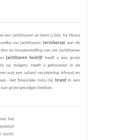
an een jachthaven en bent u bijv. bij Hiswa
welke uw jachthaven
verzekeraar
aan de
aarden en tenaamstelling van uw jachthaven
een
jachthaven
bedrijf
heeft u een grote
n op steigers. Heeft u gebouwen in de
eren wat een asbest verzekering inhoud en
aan. Het financiële risico bij
brand
in een
kan grote gevolgen hebben.
met het
randstof
 lucht.