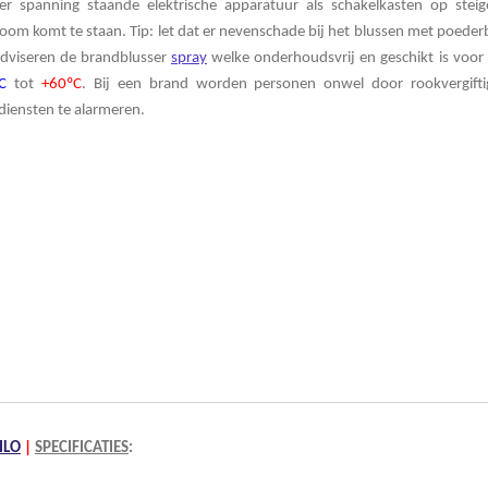
r spanning staande elektrische apparatuur als schakelkasten op steig
oom komt te staan. Tip: let dat er nevenschade bij het blussen met poeder
adviseren de brandblusser
spray
welke onderhoudsvrij
en geschikt is voor
C
tot
+60ºC
. Bij een brand worden personen onwel door rookvergifti
diensten te alarmeren.
ILO
|
SPECIFICATIES
: