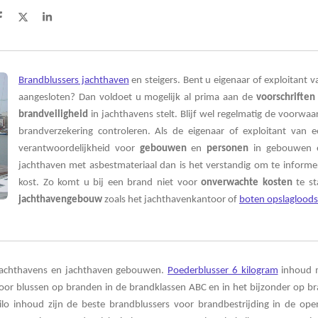
D
D
S
e
e
h
l
e
a
e
l
r
n
e
Brandblussers jachthaven
en steigers. Bent u eigenaar of exploitant v
aangesloten? Dan voldoet u mogelijk al prima aan de
voorschriften
brandveiligheid
in jachthavens stelt. Blijf wel regelmatig de voorw
brandverzekering controleren. Als de eigenaar of exploitant van 
verantwoordelijkheid voor
gebouwen
en
personen
in gebouwen e
jachthaven met asbestmateriaal dan is het verstandig om te inform
kost. Zo komt u bij een brand
niet voor
onverwachte
kosten
te st
jachthavengebouw
zoals het jachthavenkantoor of
boten opslagloods
achthavens en jachthaven gebouwen.
Poederblusser 6 kilogram
inhoud 
voor blussen op branden in de brandklassen ABC en in het bijzonder op b
lo inhoud zijn de beste brandblussers voor brandbestrijding in de open