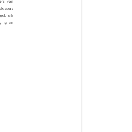
ers van
blussers
 gebruik
ging en