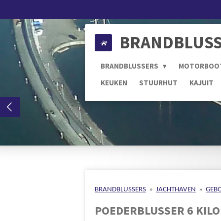
Ga
direct
naar
BRANDBLUSS
de
hoofdinhoud
BRANDBLUSSERS
MOTORBOO
KEUKEN
STUURHUT
KAJUIT
BRANDBLUSSERS
»
JACHTHAVEN
»
GEB
POEDERBLUSSER 6 KIL