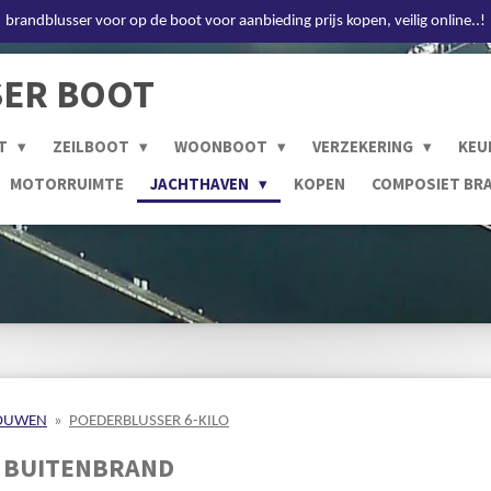
brandblusser voor op de boot voor aanbieding prijs kopen, veilig online..!
ER BOOT
T
ZEILBOOT
WOONBOOT
VERZEKERING
KEU
MOTORRUIMTE
JACHTHAVEN
KOPEN
COMPOSIET BR
OUWEN
»
POEDERBLUSSER 6-KILO
O BUITENBRAND