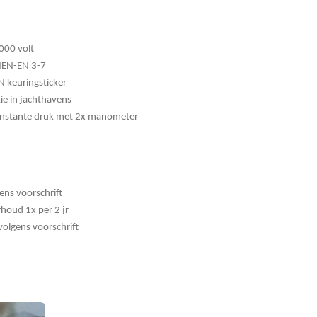
1000 volt
 NEN-EN 3-7
N keuringsticker
e in jachthavens
nstante druk met 2x manometer
ens voorschrift
erhoud
1x per 2 jr
olgens voorschrift