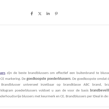
D
D
S
P
e
e
h
i
l
e
a
n
e
l
r
n
n
e
e
n
sers
zijn de beste brandblussers om effectief een buitenbrand te blus
 CE markering. De
goedkoopste
poederblussers
. De goedkoopste omdat d
 Brandblusser universeel inzetbaar op brandklasse
ABC brand, br
 6 kilogram poederblussers voldoet u aan de voor de basis
brandbeveil
nderhoudsvrije blussers met keurmerk
en CE. Brandblussers per IDeal in de