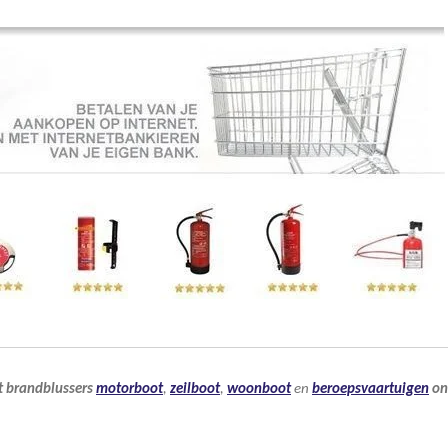
t
brandblussers
motorboot
,
zeilboot
,
woonboot
en
beroepsvaartuigen
on