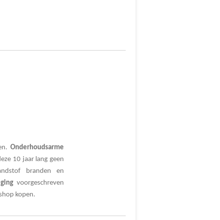
sen.
Onderhoudsarme
eze 10 jaar lang geen
andstof branden en
iging
voorgeschreven
 shop kopen.